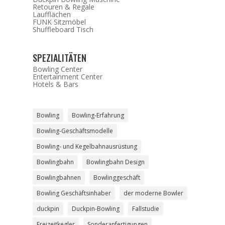
Retouren & Regale
Laufflächen
FUNK Sitzmöbel
Shuffleboard Tisch
SPEZIALITÄTEN
Bowling Center
Entertainment Center
Hotels & Bars
Bowling
Bowling-Erfahrung
Bowling-Geschäftsmodelle
Bowling- und Kegelbahnausrüstung
Bowlingbahn
Bowlingbahn Design
Bowlingbahnen
Bowlinggeschäft
Bowling Geschäftsinhaber
der moderne Bowler
duckpin
Duckpin-Bowling
Fallstudie
Freizeitkegler
Sonderanfertigungen