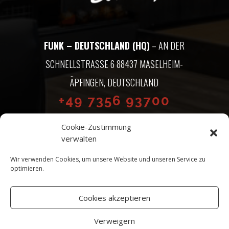
FUNK – DEUTSCHLAND (HQ)
– AN DER
SCHNELLSTRASSE 6 88437 MASELHEIM-Ä
PFINGEN, DEUTSCHLAND
+49 7356 93700
Cookie-Zustimmung
FUNK NORTH AMERICA
– 35476
verwalten
MOUND RD., STERLING HEIGHTS, MI
Wir verwenden Cookies, um unsere Website und unseren Service zu
48310
optimieren.
(586) 553-9969
Cookies akzeptieren
Verweigern