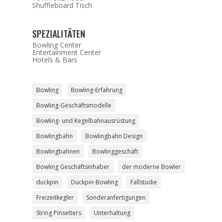
Shuffleboard Tisch
SPEZIALITÄTEN
Bowling Center
Entertainment Center
Hotels & Bars
Bowling
Bowling-Erfahrung
Bowling-Geschäftsmodelle
Bowling- und Kegelbahnausrüstung
Bowlingbahn
Bowlingbahn Design
Bowlingbahnen
Bowlinggeschäft
Bowling Geschäftsinhaber
der moderne Bowler
duckpin
Duckpin-Bowling
Fallstudie
Freizeitkegler
Sonderanfertigungen
String Pinsetters
Unterhaltung