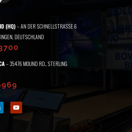
D (HQ)
– AN DER SCHNELLSTRASSE 6 8
INGEN, DEUTSCHLAND
93700
CA
– 35476 MOUND RD., STERLING
9969