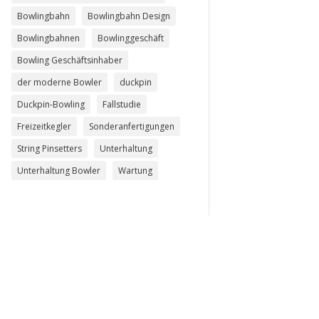
Bowlingbahn
Bowlingbahn Design
Bowlingbahnen
Bowlinggeschäft
Bowling Geschäftsinhaber
der moderne Bowler
duckpin
Duckpin-Bowling
Fallstudie
Freizeitkegler
Sonderanfertigungen
String Pinsetters
Unterhaltung
Unterhaltung Bowler
Wartung