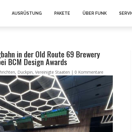
AUSRÜSTUNG
PAKETE
ÜBER FUNK
SERVI
bahn in der Old Route 69 Brewery
 bei BCM Design Awards
hrichten
,
Duckpin
,
Vereinigte Staaten
|
0 Kommentare