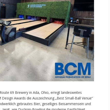
Route 69 Brewery in Ada, Ohio, erregt landesweites
 Design Awards die Auszeichnung „Best Small-Ball Venue“
andwerklich gebrautes Bier, geselliges Beisammensein und
 zeigt, wie Duckpin-Bowling die moderne Gastlichkeit