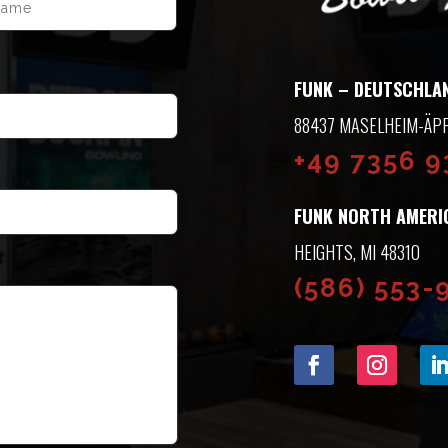
FUNK – DEUTSCHLAN
8437 MASELHEIM-ÄPF
+49 7356 
FUNK NORTH AMERI
HEIGHTS, MI 48310
(586) 553-