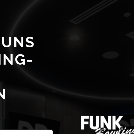
 UNS
ING-
N
NACHNAME