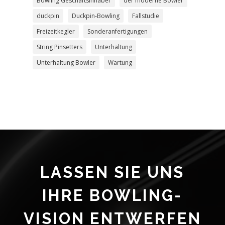
Bowling Geschäftsinhaber
der moderne Bowler
duckpin
Duckpin-Bowling
Fallstudie
Freizeitkegler
Sonderanfertigungen
String Pinsetters
Unterhaltung
Unterhaltung Bowler
Wartung
LASSEN SIE UNS
IHRE BOWLING-
VISION ENTWERFEN